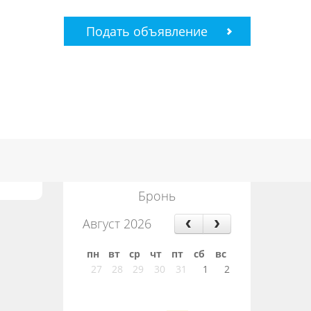
Подать объявление
Бронь
Август 2026
пн
вт
ср
чт
пт
сб
вс
27
28
29
30
31
1
2